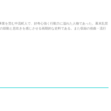
事業を営む中流町人で、好奇心強く行動力に溢れた人物であった。幕末乱世
の鼓動と息吹きを感じさせる画期的な史料である。また収録の俗曲・流行