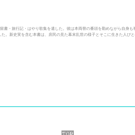
・留書・旅行記・はやり歌集を遺した。彼は本両替の番頭を勤めながら自身も
した。新史実を含む本書は、庶民の見た幕末乱世の様子とそこに生きた人びと