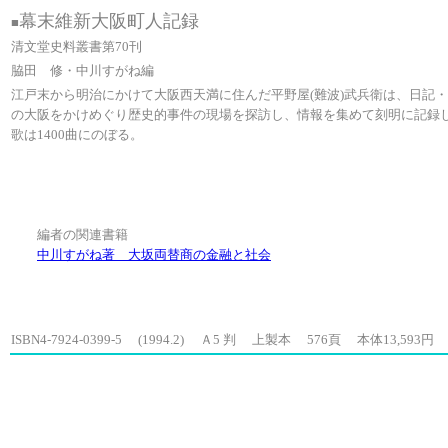
幕末維新大阪町人記録
■
清文堂史料叢書第70刊
脇田 修・中川すがね編
江戸末から明治にかけて大阪西天満に住んだ平野屋(難波)武兵衛は、日記
の大阪をかけめぐり歴史的事件の現場を探訪し、情報を集めて刻明に記録
歌は1400曲にのぼる。
編者の関連書籍
中川すがね著 大坂両替商の金融と社会
ISBN4-7924-0399-5
(1994.2)
Ａ5 判
上製本
576頁
本体13,593円