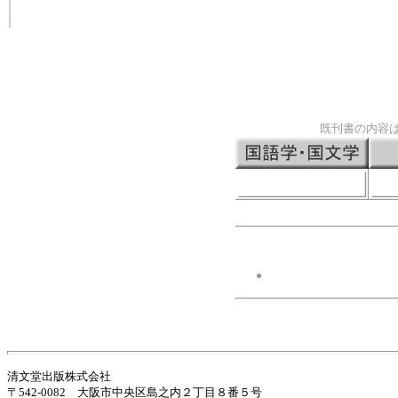
既刊書の内容
清文堂出版株式会社
〒542-0082 大阪市中央区島之内２丁目８番５号