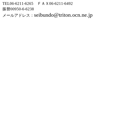
TEL06-6211-6265 ＦＡＸ06-6211-6492
振替00950-6-6238
seibundo@triton.ocn.ne.jp
メールアドレス：