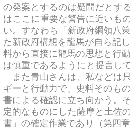
の発案とするのは疑問だとす
はここに重要な警告に近いも
い。すなわち「新政府綱領八
た新政府構想を龍馬が自ら記
料から直接に龍馬の思想と行
は慎重であるようにと提言し
また青山さんは、私などは只
ギーと行動力で、史料そのも
書による確認に立ち向かう。
定的なものにした薩摩と土佐
書」の確定作業であり（第四章