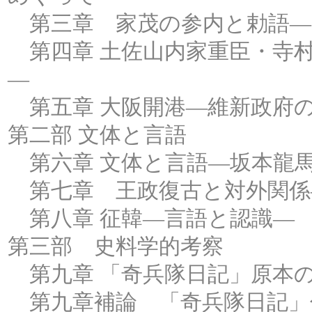
第三章 家茂の参内と勅語―
第四章 土佐山内家重臣・寺
―
第五章 大阪開港―維新政府
第二部 文体と言語
第六章 文体と言語―坂本龍
第七章 王政復古と対外関係
第八章 征韓―言語と認識―
第三部 史料学的考察
第九章 「奇兵隊日記」原本
第九章補論 「奇兵隊日記」