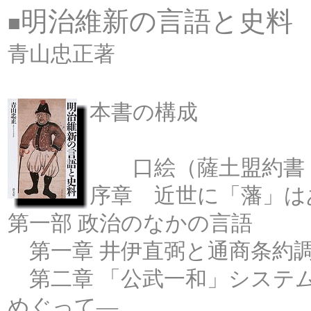
明治維新の言語と史料
■
青山忠正著
本書の構成
口絵（薩土盟約書・
序章 近世に「藩」は
第一部 政治のなかの言語
第一章 井伊直弼と通商条約
第二章 「公武一和」システ
めぐって―